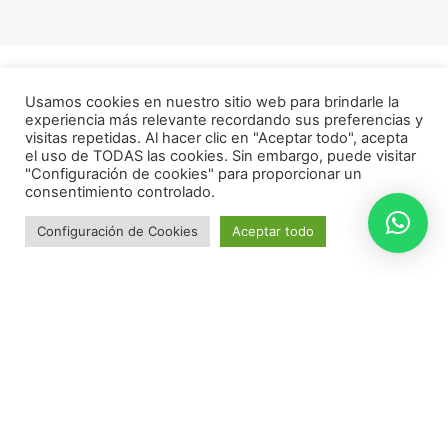
Usamos cookies en nuestro sitio web para brindarle la
experiencia más relevante recordando sus preferencias y
visitas repetidas. Al hacer clic en "Aceptar todo", acepta
el uso de TODAS las cookies. Sin embargo, puede visitar
"Configuración de cookies" para proporcionar un
consentimiento controlado.
Configuración de Cookies
Aceptar todo
Haz tu Diagnóstico Facial
Dirección:
Avenida Cardenal Benlloch 104, Valencia,
España
👈 Haz clic para ir
Telefono:
(+34) 622553456