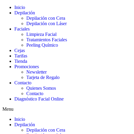
Ir
Inicio
al
Depilación
contenido
Depilación con Cera
Depilación con Láser
Faciales
Limpieza Facial
Tratamientos Faciales
Peeling Químico
Cejas
Tarifas
Tienda
Promociones
Newsletter
Tarjeta de Regalo
Contacto
Quienes Somos
Contacto
Diagnóstico Facial Online
Menu
Inicio
Depilación
Depilación con Cera