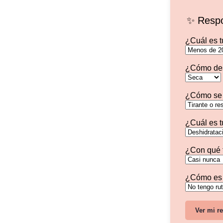
✨ Respo
¿Cuál es 
¿Cómo desc
¿Cómo se c
¿Cuál es t
¿Con qué f
¿Cómo es t
Ver mi r