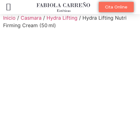
Diagnóstico Facial Online
Cita Online
Inicio
/
Casmara
/
Hydra Lifting
/ Hydra Lifting Nutri
Firming Cream (50 ml)