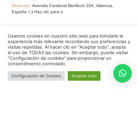
Dirección:
Avenida Cardenal Benlloch 104, Valencia,
España
👈 Haz clic para ir
Usamos cookies en nuestro sitio web para brindarle la
Telefono:
(+34) 622553456
experiencia más relevante recordando sus preferencias y
visitas repetidas. Al hacer clic en "Aceptar todo", acepta
Email:
info@esteticasfabiola.com
el uso de TODAS las cookies. Sin embargo, puede visitar
"Configuración de cookies" para proporcionar un
consentimiento controlado.
Configuración de Cookies
Aceptar todo
Haz tu Diagnóstico Facial
Horario:
Lunes – Viernes:
9:30h – 14h & 17h – 20
Sábados: 10h – 14h