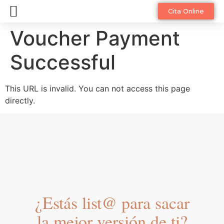
Diagnóstico Facial Online
Cita Online
Voucher Payment
Successful
This URL is invalid. You can not access this page
directly.
¿Estás list@ para sacar
la mejor versión de ti?